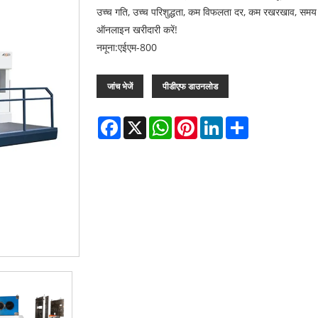
उच्च गति, उच्च परिशुद्धता, कम विफलता दर, कम रखरखाव, समय पर बि
ऑनलाइन खरीदारी करें!
नमूना:एईएम-800
जांच भेजें
पीडीएफ डाउनलोड
Facebook
X
WhatsApp
Pinterest
LinkedIn
Share