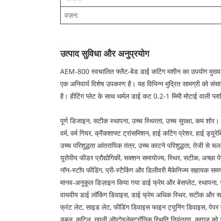
वज़न:
उत्पाद सुविधा और अनुप्रयोग
AEM-800 स्वचालित फ्लैट-बेड डाई कटिंग मशीन का उपयोग मुख्य रूप स
एक अनिवार्य विशेष उपकरण है। यह विभिन्न मुद्रित सामग्री को सं
है। हीटिंग प्लेट के साथ थर्मल डाई कट 0.2-1 मिमी मोटाई वाली प्ला
पूर्ण डिजाइन, सटीक स्थापना, उच्च स्थिरता, उच्च सुरक्षा, कम शोर।
वर्म, वर्म गियर, क्रैंकशाफ्ट ट्रांसमिशन, हाई कटिंग प्रेशर, हाई ड्यू
उच्च परिशुद्धता आंतरायिक तंत्र, उच्च काटने परिशुद्धता, तेजी से चल
यूरोपीय फीडर प्रौद्योगिकी, सक्शन समायोज्य, स्थिर, सटीक, अच्छा 
नॉन-स्टॉप फीडिंग, प्री-स्टैकिंग और डिलीवरी मैकेनिज्म सहायक सम
मानव-अनुकूल डिज़ाइन किया गया डाई फ्रेम और बेसप्लेट, स्थापन
वायवीय डाई लॉकिंग डिवाइस, डाई फ्रेम अधिक स्थिर, सटीक और
फ्रंट लेट, साइड लेट, फीडिंग डिवाइस फाइन ट्यूनिंग डिवाइस, पे
डबल, कुटिल, खाली ऑप्टोइलेक्ट्रॉनिक स्थिति नियंत्रण, कागज को सह