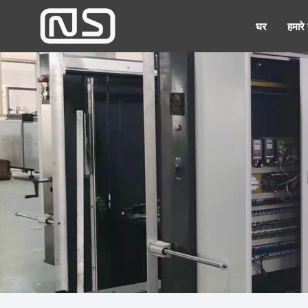
घर
हमारे ब