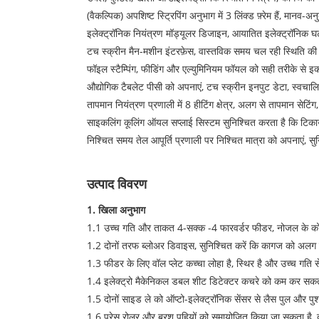
(वैकल्पिक) अपशिष्ट स्ट्रिपिंग अनुभाग में 3 लिंक्ड फ़्रेम हैं, मानव-
इलेक्ट्रॉनिक नियंत्रण मॉड्यूलर डिजाइन, आयातित इलेक्ट्रॉनिक घ
टच स्क्रीन मैन-मशीन इंटरफ़ेस, वास्तविक समय चल रही स्थिति की
फॉइल स्टैम्पिंग, फीडिंग और एल्युमिनियम फॉयल को सही तरीके से इ
औद्योगिक टैबलेट पीसी को अपनाएं, टच स्क्रीन इनपुट डेटा, स्वचालित
तापमान नियंत्रण प्रणाली में 8 हीटिंग क्षेत्र, अलग से तापमान सेटिंग,
साइकलिंग कूलिंग ऑयल सप्लाई सिस्टम सुनिश्चित करता है कि टिकाऊपन स
निश्चित समय तेल आपूर्ति प्रणाली पर निश्चित मात्रा को अपनाएं, सुन
उत्पाद विवरण
1. खिला अनुभाग
1.1 उच्च गति और ताकत 4-सक्क -4 फारवर्डर फीडर, नोजल के को
1.2 दोनों तरफ ब्लोअर डिवाइस, सुनिश्चित करें कि कागज को अल
1.3 फीडर के लिए वॉल प्लेट कच्चा लोहा है, स्थिर है और उच्च गति 
1.4 इलेक्ट्रो मैकेनिकल डबल शीट डिटेक्टर कचरे को कम कर सकत
1.5 दोनों साइड ले को ऑप्टो-इलेक्ट्रॉनिक सेंसर से लैस पुल और पु
1.6 प्रेस रोलर और ब्रश पहियों को समायोजित किया जा सकता है, दक्