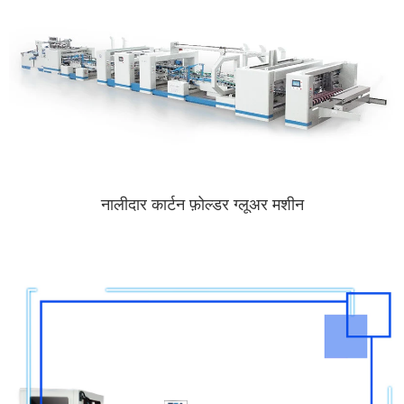
नालीदार कार्टन फ़ोल्डर ग्लूअर मशीन