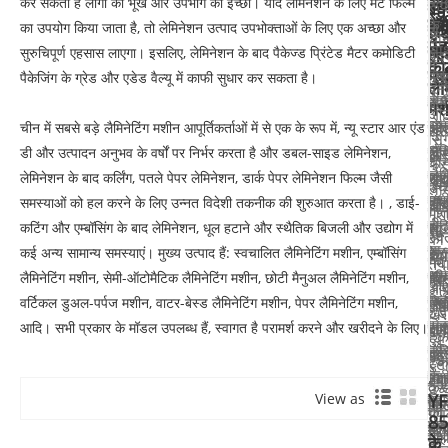
लैम
स्
कर सकता है लोगों की भूख और उपभोग की इच्छा। यदि लेमिनेशन के लिए मैट फिल्म
रूप
स्
स्
मश
हॉ
के
का उपयोग किया जाता है, तो लेमिनेशन उत्पाद उपभोक्ताओं के लिए एक अच्छा और
लैम
से
एम्
ची
एंड
मश
सा
सुरुचिपूर्ण एहसास लाएगा। इसलिए, लेमिनेशन के बाद पैकेज्ड प्रिंटेड मैटर कमोडिटी
लैम
मुद
में
को
मश
वन
स्प
पैकेजिंग के ग्रेड और एडेड वैल्यू में काफी सुधार कर सकता है।
उद्
लैम
बन
पी
सेम
नव
में
मश
ऑट
सेम
ऑट
चीन में सबसे बड़े लैमिनेटिंग मशीन आपूर्तिकर्ताओं में से एक के रूप में, न्यू स्टार आर एंड
डि
फो
शु
सि
ऑट
लैम
डी और उत्पादन अनुभव के वर्षों पर निर्भर करता है और डबल-साइड लेमिनेशन,
औ
प्रि
के
ची
फे
लैम
मश
लेमिनेशन के बाद कर्लिंग, पतले पेपर लेमिनेशन, डार्क पेपर लेमिनेशन फिल्म जैसी
सं
सुरक
लि
उच्
लैम
मश
हॉ
समस्याओं को हल करने के लिए उन्नत विदेशी तकनीक की शुरुआत करता है। , डाई-
विच
औ
ची
गत
मश
ही
सेल
कटिंग और एम्बॉसिंग के बाद लेमिनेशन, धूल हटाने और स्थैतिक बिजली और उद्योग में
न्यू
सज
से
स्व
की
या
सस्
कई अन्य सामान्य समस्याएं। मुख्य उत्पाद हैं: स्वचालित लैमिनेटिंग मशीन, एम्बॉसिंग
स्ट
के
थर्
गर्म
तैय
थर्
की
लैमिनेटिंग मशीन, सेमी-ऑटोमैटिक लैमिनेटिंग मशीन, छोटी मैनुअल लैमिनेटिंग मशीन,
ची
लि
मैन
औ
आपूर
खरी
सि
वर्टिकल डुअल-पर्पज मशीन, वाटर-बेस्ड लैमिनेटिंग मशीन, पेपर लैमिनेटिंग मशीन,
निर्
सर्व
लैम
ठंडे
खरी
प्रि
सा
आदि। सभी प्रकार के मॉडल उपलब्ध हैं, स्वागत है परामर्श करने और खरीदने के लिए।
द्वार
सम
मश
टुक
न्यू
प्र
लेम
बह
यहा
का
टुक
स्ट
के
मश
स्
हमा
स्मा
कर
उच्
लि
Y
View as
के
लैम
पा
डि
की
गुण
85
एक
अग्
मश
आप
न्यू
मश
वा
के