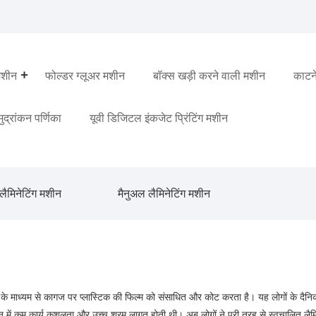
मशीन
फोल्डर ग्लूअर मशीन
बॉक्स खड़ी करने वाली मशीन
काटन
 मुद्रांकन पर्णिका
यूवी डिजिटल इंकजेट प्रिंटिंग मशीन
लैमिनेटिंग मशीन
मैनुअल लैमिनेटिंग मशीन
न के माध्यम से कागज पर प्लास्टिक की फिल्म को संसाधित और कोट करता है। यह लोगों के दैनिक
शीन में कम कार्य कुशलता और उच्च श्रम लागत होती थी। अब लोगों ने पूरी तरह से स्वचालित लै