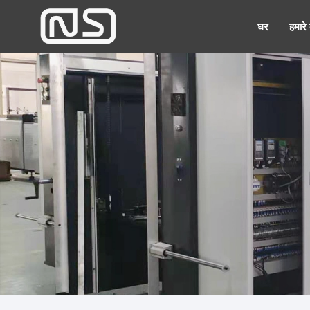
घर
हमारे ब