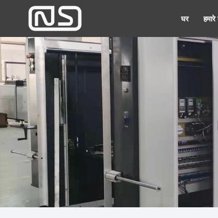
घर
हमारे ब