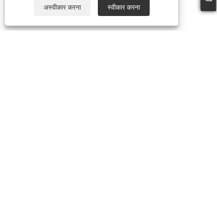
अस्वीकार करना
स्वीकार करना
+86-13738307138
info@newstar-machine.com
कॉपीराइट © 2022 वानजाउ फीहुआ प्रिंटिंग मशीनरी कंपनी लिमिटेड - लैमिनेटिंग मशीन, यूवी