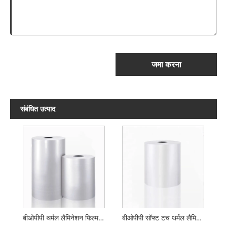
जमा करना
संबंधित उत्पाद
बीओपीपी थर्मल लैमिनेशन फिल्म ग्लोस या मैट
बीओपीपी सॉफ्ट टच थर्मल लैमिनेशन फिल्म