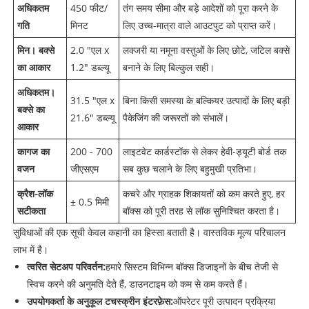
अधिकतम
450 फीट/
तंग समय सीमा और बड़े आदेशों को पूरा करने के
गति
मिनट
लिए उच्च-मात्रा वाले आउटपुट को प्राप्त करें।
मिन। बक्से
2.0 "एल x
लक्जरी या नमूना वस्तुओं के लिए छोटे, जटिल बक्से
का आकार
1.2" डब्ल्यू
बनाने के लिए बिल्कुल सही।
अधिकतम।
31.5 "एल x
बिना किसी समस्या के बल्कियर उत्पादों के लिए बड़ी
बक्से का
21.6" डब्ल्यू
पैकेजिंग की जरूरतों को संभालें।
आकार
कागज का
200 - 700
लाइटवेट कार्डस्टॉक से लेकर हेवी-ड्यूटी बोर्ड तक
वजन
जीएसएम
सब कुछ चलाने के लिए बहुमुखी प्रतिभा।
क्रैश-लॉक
कचरे और ग्राहक शिकायतों को कम करते हुए, हर
± 0.5 मिमी
सटीकता
बॉक्स को पूरी तरह से लॉक सुनिश्चित करता है।
सुविधाओं की एक सूची केवल कहानी का हिस्सा बताती है। वास्तविक मूल्य परिचालन
लाभ में है।
त्वरित सेटअप परिवर्तन:
हमारे सिस्टम विभिन्न बॉक्स डिजाइनों के बीच तेजी से
स्विच करने की अनुमति देते हैं, डाउनटाइम को कम से कम करते हैं।
उपयोगकर्ता के अनुकूल टचस्क्रीन इंटरफ़ेस:
ऑपरेटर पूरी उत्पादन प्रक्रिया