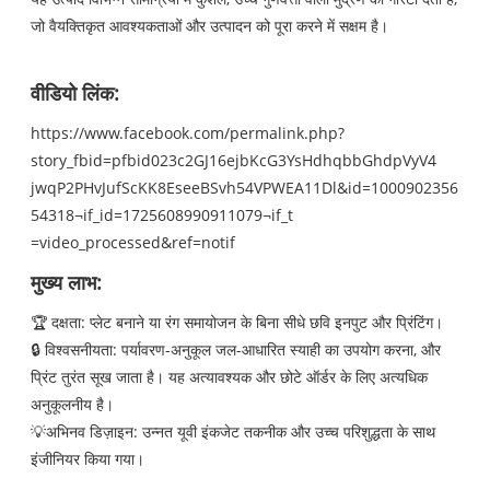
जो वैयक्तिकृत आवश्यकताओं और उत्पादन को पूरा करने में सक्षम है।
वीडियो लिंक:
https://www.facebook.com/permalink.php?
story_fbid=pfbid023c2GJ16ejbKcG3YsHdhqbbGhdpVyV4
jwqP2PHvJufScKK8EseeBSvh54VPWEA11Dl&id=1000902356
54318¬if_id=1725608990911079¬if_t
=video_processed&ref=notif
मुख्य लाभ:
🏆 दक्षता: प्लेट बनाने या रंग समायोजन के बिना सीधे छवि इनपुट और प्रिंटिंग।
🔒 विश्वसनीयता: पर्यावरण-अनुकूल जल-आधारित स्याही का उपयोग करना, और
प्रिंट तुरंत सूख जाता है। यह अत्यावश्यक और छोटे ऑर्डर के लिए अत्यधिक
अनुकूलनीय है।
💡अभिनव डिज़ाइन: उन्नत यूवी इंकजेट तकनीक और उच्च परिशुद्धता के साथ
इंजीनियर किया गया।