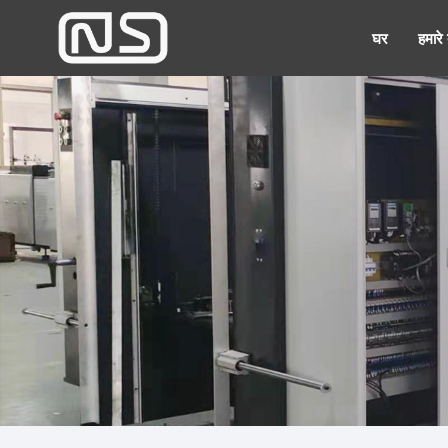
घर
हमारे ब