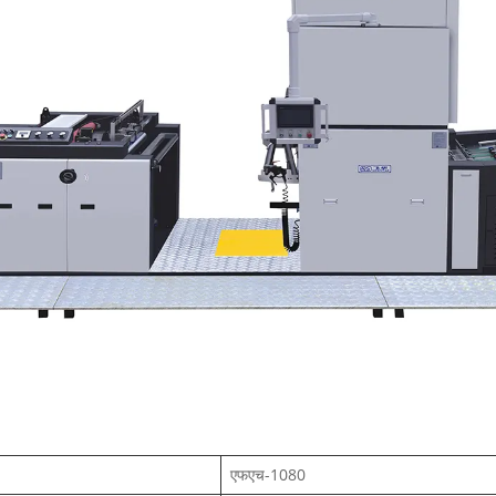
एफएच-1080