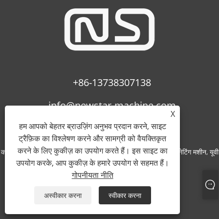
+86-13738307138
info@newstar-machine.com
X
हम आपको बेहतर ब्राउज़िंग अनुभव प्रदान करने, साइट
ट्रैफ़िक का विश्लेषण करने और सामग्री को वैयक्तिकृत
करने के लिए कुकीज़ का उपयोग करते हैं। इस साइट का
कॉपीराइट © 2022 वानजाउ फीहुआ प्रिंटिंग मशीनरी कंपनी लिमिटेड - लैमिनेटिंग मशीन, यूवी
उपयोग करके, आप कुकीज़ के हमारे उपयोग से सहमत हैं।
कोटिंग मशीन, बोप फिल्म - सर्वाधिकार सुरक्षित।
गोपनीयता नीति
Links
Sitemap
RSS
XML
गोपनीयता नीति
अस्वीकार करना
स्वीकार करना