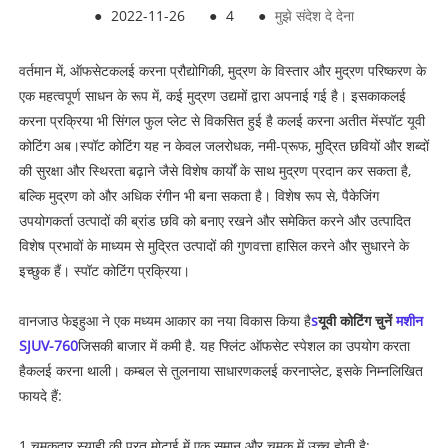
●
2022-11-26
●
4
●
मुझे संदेश दे देना
वर्तमान में, ऑफसेट
कलई करना
प्रौद्योगिकी, मुद्रण के विस्तार और मुद्रण परिष्करण के
एक महत्वपूर्ण साधन के रूप में, कई मुद्रण उद्यमों द्वारा अपनाई गई है। इसका
कलई
करना
प्रक्रिया भी सिंगल फुल प्लेट से विकसित हुई है
कलई करना
अतीत में
स्पॉट यूवी
कोटिंग
अब।
स्पॉट कोटिंग
यह न केवल जलरोधक, नमी-प्रूफ, मुद्रित छवियों और शब्दों
की सुरक्षा और स्थिरता बढ़ाने जैसे विशेष कार्यों के साथ मुद्रण प्रदान कर सकता है,
बल्कि मुद्रण को और अधिक रंगीन भी बना सकता है। विशेष रूप से, पैकेजिंग
उपयोगकर्ता उत्पादों की ब्रांड छवि को बनाए रखने और समेकित करने और उत्पादित
विशेष प्रभावों के माध्यम से मुद्रित उत्पादों की गुणवत्ता हासिल करने और सुधारने के
इच्छुक हैं।
स्पॉट कोटिंग
प्रक्रिया।
वानजाउ फेइहुआ ने एक मध्यम आकार का नया विकास किया है
s
यूवी कोटिंग चुनें
मशीन
SJUV-760
जिसकी बाजार में कमी है. यह फ्लिंट ऑफसेट स्पेशल का उपयोग करता
है
कलई करना
थाली। कम्बल से तुलना
या
साधारण
कलई करना
प्लेट, इसके निम्नलिखित
फायदे हैं:
1.
चमकदार स्याही की परत मोटाई में एक समान और चमक में उच्च होती है;