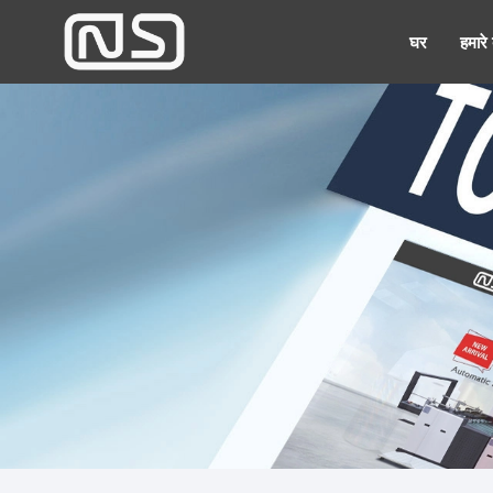
घर
हमारे ब