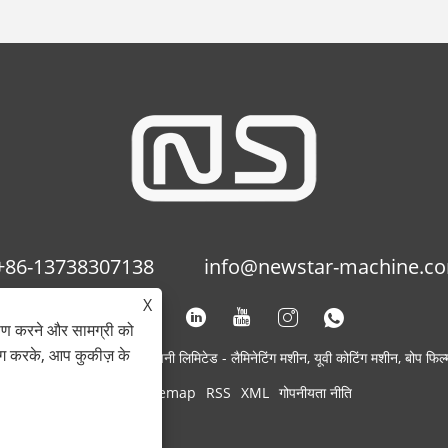
+86-13738307138
info@newstar-machine.c
X
ेषण करने और सामग्री को
ोग करके, आप कुकीज़ के
उ फीहुआ प्रिंटिंग मशीनरी कंपनी लिमिटेड - लैमिनेटिंग मशीन, यूवी कोटिंग मशीन, बोप फिल्म 
Links
Sitemap
RSS
XML
गोपनीयता नीति