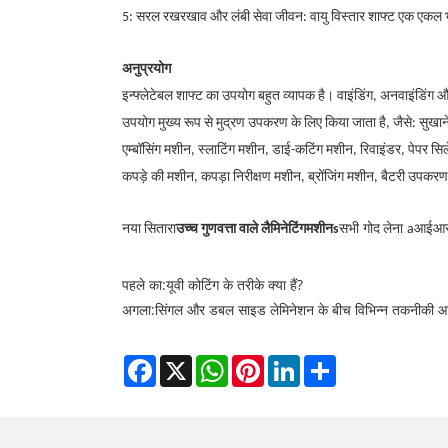
5: सरल रखरखाव और लंबी सेवा जीवन: वायु विस्तार शाफ्ट एक एकल भा
अनुप्रयोग
इन्फ्लेटेबल शाफ्ट का उपयोग बहुत व्यापक है। वाइंडिंग, अनवाइंडिंग और
उपयोग मुख्य रूप से मुद्रण उपकरण के लिए किया जाता है, जैसे: सुखाने 
एम्बॉसिंग मशीन, स्लाटिंग मशीन, डाई-कटिंग मशीन, रिवाइंडर, पेपर सिल
कपड़े की मशीन, कपड़ा निरीक्षण मशीन, ब्रोंजिंग मशीन, बैटरी उपक
नया सितारा
उच्च गुणवत्ता वाले लैमिनेटिंग
मशीन
s
सभी
गोद लेना
a
आईआर व
पहले का:
यूवी कोटिंग के तरीके क्या हैं?
अगला:
सिंगल और डबल साइड लेमिनेशन के बीच विभिन्न तकनीकी आ
Facebook
X
WhatsApp
Pinterest
LinkedIn
Share