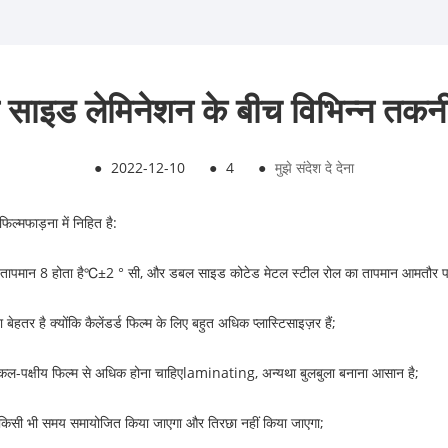
साइड लेमिनेशन के बीच विभिन्न तकन
●
2022-12-10
●
4
●
मुझे संदेश दे देना
फिल्म
फाड़ना
में निहित है:
तापमान 8 होता है
℃±
2
°
सी, और डबल साइड कोटेड मेटल स्टील रोल का तापमान आमतौर पर
बेहतर है क्योंकि कैलेंडर्ड फिल्म के लिए बहुत अधिक प्लास्टिसाइज़र हैं;
कल-पक्षीय फिल्म से अधिक होना चाहिए
laminating
, अन्यथा बुलबुला बनाना आसान है;
किसी भी समय समायोजित किया जाएगा और तिरछा नहीं किया जाएगा;