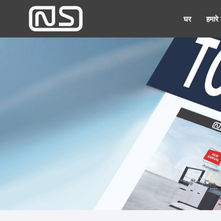
घर
हमारे ब