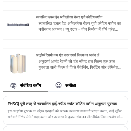
और कार्यक्षमता की मांग करते हैं। यह नवोन्वेषी उत्पाद एक
आकर्षक डिज़ाइन में सुरक्षा की तीन परतें प्रदान करता है,
जो इसे आपके डिवाइस के लिए सर्वोत्तम सहायक बनाता है।
स्वचालित डबल हेड अनिलॉक्स रोलर यूवी कोटिंग मशीन
स्वचालित डबल हेड अनिलॉक्स रोलर यूवी कोटिंग मशीन का
नवीनतम आगमन। न्यू स्टार - चीन निर्माता में शीर्ष ग्रेड
सामग्री और नई तकनीक के उपयोग द्वारा डिज़ाइन किया
गया। यूवी, वॉटर बेस, सॉफ्ट टच, मैट और ग्लॉस कोटिंग की
अनुमति देता है ... विशेष रूप से बड़े पैमाने पर कारखानों द्वारा
संसाधित उच्च ग्रेड के ठीक प्रिंट के लिए।
अनुदैर्ध्य रेशमी कम गूंगा नरम स्पर्श फिल्म का आनंद लें
अनुदैर्ध्य आनंद रेशमी लो डंब सॉफ्ट टच फिल्म एक उच्च
गुणवत्ता वाली फिल्म है जिसे पैकेजिंग, प्रिंटिंग और लेमिनेशन
जैसे विभिन्न अनुप्रयोगों के लिए डिज़ाइन किया गया है। यह
फिल्म प्रीमियम-ग्रेड सामग्रियों से बनी है जो बेहतर
स्थायित्व और लचीलापन प्रदान करती है।
संबंधित ब्लॉग
समीक्षा
FHSGJ पूरी तरह से स्वचालित हाई-स्पीड स्पॉट कोटिंग मशीन अनुशंसा पुस्तक
इस अनुशंसा पुस्तक का उद्देश्य ग्राहकों को व्यापक उपकरण जानकारी प्रदान करना, उन्हें सूचित
खरीदारी निर्णय लेने में मदद करना और उपकरण के कुशल संचालन और दीर्घकालिक उपयोग को
सुनिश्चित करना है।