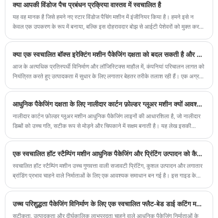
क्या आपकी विंडोज पैच प्रबंधन प्रक्रिया वास्तव में स्वचालित है
यह वह मानक है जिसे हमने नए स्टार विंडोज पैचिंग मशीन में इंजीनियर किया है। हमने इसे न
केवल एक उपकरण के रूप में बनाया, बल्कि इस दोहरावदार बोझ से आईटी पेशेवरों को मुक्त करने
के लिए एक पूर्ण समाधान के रूप में।
क्या एक स्वचालित बॉक्स इरेक्टिंग मशीन पैकेजिंग दक्षता को बदल सकती है और श्रम लागत को कम कर सकती है
आज के अत्यधिक प्रतिस्पर्धी विनिर्माण और लॉजिस्टिक्स माहौल में, कंपनियां परिचालन लागत को
नियंत्रित करते हुए उत्पादकता में सुधार के लिए लगातार बेहतर तरीके तलाश रही हैं। एक अग्रणी
पैकेजिंग ऑटोमेशन प्रदाता के रूप में, न्यू स्टार कार्टन बनाने की प्रक्रियाओं को सुव्यवस्थित
करने, स्थिरता में सुधार करने और मैन्युअल श्रम को काफी कम करने के लिए डिज़ाइन किए गए
आधुनिक पैकेजिंग दक्षता के लिए नालीदार कार्टन फ़ोल्डर ग्लूअर मशीन क्यों आवश्यक है?
उन्नत स्वचालित बॉक्स इरेक्टिंग मशीन समाधान प्रदान करता है।
नालीदार कार्टन फ़ोल्डर ग्लूअर मशीन आधुनिक पैकेजिंग लाइनों की आधारशिला है, जो नालीदार
डिब्बों को उच्च गति, सटीक रूप से मोड़ने और चिपकाने में सक्षम बनाती है। यह लेख इसकी
विशेषताओं, फायदों, अनुप्रयोगों की पड़ताल करता है और क्यों फीहुआ जैसे व्यवसाय उत्पादन को
सुव्यवस्थित करने, लागत कम करने और समग्र पैकेजिंग गुणवत्ता बढ़ाने के लिए इस पर भरोसा
एक स्वचालित हॉट स्टैम्पिंग मशीन आधुनिक पैकेजिंग और प्रिंटिंग उत्पादन को कैसे बदल सकती है
करते हैं।
स्वचालित हॉट स्टैम्पिंग मशीन उच्च गुणवत्ता वाली सजावटी प्रिंटिंग, कुशल उत्पादन और लगातार
ब्रांडिंग प्रभाव चाहने वाले निर्माताओं के लिए एक आवश्यक समाधान बन गई है। इस गाइड के
पहले पैराग्राफ में, फ़ेइहुआ परिचय देता है कि कैसे उन्नत हॉट स्टैम्पिंग तकनीक उद्योगों को
पैकेजिंग, लेबल और विशेष उत्पादों पर प्रीमियम सतह फिनिशिंग प्राप्त करने में मदद करती है।
उच्च परिशुद्धता पैकेजिंग विनिर्माण के लिए एक स्वचालित फ्लैट-बेड डाई कटिंग मशीन क्यों आवश्यक है?
सटीकता, उत्पादकता और दीर्घकालिक लाभप्रदता चाहने वाले आधुनिक पैकेजिंग निर्माताओं के